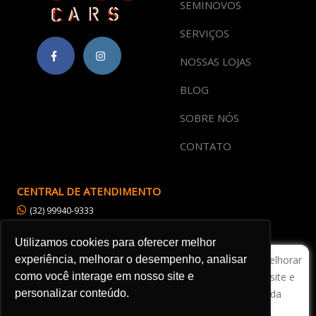
SEMINOVOS
SERVIÇOS
NOSSAS LOJAS
BLOG
SOBRE NÓS
CONTATO
CENTRAL DE ATENDIMENTO
(32) 99940-9333
(32) 3237-9333
Utilizamos cookies para oferecer melhor
atendimento@gocarsjf.com.br
Utilizamos cookies para oferecer melhor experiência, melhorar
experiência, melhorar o desempenho, analisar
o desempenho, analisar como você interage em nosso site e
como você interage em nosso site e
POLÍTICA DE PRIVACIDADE
personalizar conteúdo. Ao utilizar este site, você concorda
personalizar conteúdo.
com a nossa
Política de Privacidade
.